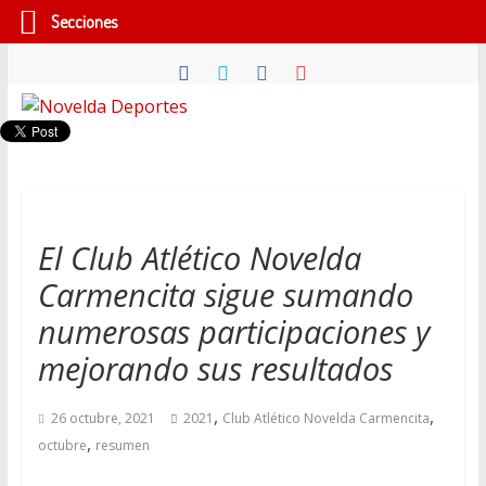
Secciones
Saltar
al
contenido
Novelda
Deportes
Pasión
El Club Atlético Novelda
por
Carmencita sigue sumando
nuestro
deporte
numerosas participaciones y
mejorando sus resultados
,
,
26 octubre, 2021
2021
Club Atlético Novelda Carmencita
,
octubre
resumen