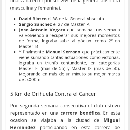
finalizaba en el puesto 269º de la general absoluta
(masculina y femenina).
David Blasco
el 88 de la General Absoluta.
Sergio Sánchez
el 27 de Máster-A-
Jose Antonio Vegara
que semana tras semana
va volviendo a recuperar sus mejores momentos
de forma, lograba subir al pódium como 2º en
Máster-B-.
Y finalmente
Manuel Serrano
que prácticamente
viene sumando tantas actuaciones como victorias,
lograba un triunfo contundente, en categorías
Máster-F- (más de 55) y Máster-D- (más de 50).
Mejorando en más de un minuto su mejor marca
de 5.000m
5 Km de Orihuela Contra el Cancer
Por segunda semana consecutiva el club estuvo
representado en una
carrera benéfica
. En esta
ocasión se viajaba a la ciudad de
Miguel
Hernández
participando en esta carrera de