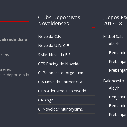
Clubs Deportivos
Juegos Es
Noveldenses
2017-18
Novelda C.F.
Fútbol Sala
alizada día a
Alevín
Novelda U.D. C.F.
Benjamín
s las
SMM Novelda F.S.
Prebenja
CFS Racing de Novelda
si eres
Prebenja
C. Baloncesto Jorge Juan
a el deporte o la
Baloncesto
C.A.Novelda Carmencita
Alevín
Club Atletismo Cableworld
Benjamín
CA Ángel
Benjamín
C. Novelder Muntayisme
Prebenja