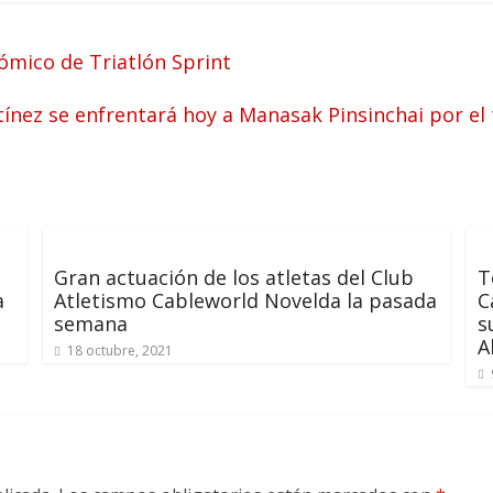
mico de Triatlón Sprint
ínez se enfrentará hoy a Manasak Pinsinchai por el t
Gran actuación de los atletas del Club
T
a
Atletismo Cableworld Novelda la pasada
C
semana
s
A
18 octubre, 2021