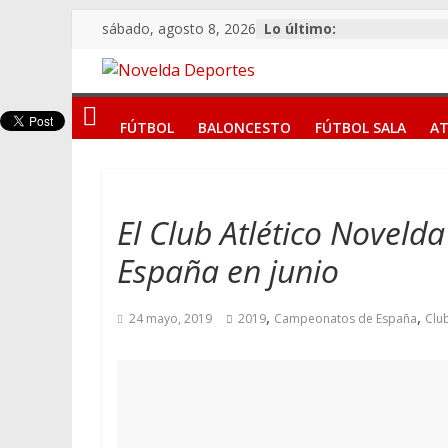
Saltar
sábado, agosto 8, 2026
Lo último:
al
contenido
Novelda
FÚTBOL
BALONCESTO
FÚTBOL SALA
AT
Deportes
Pasión
por
El Club Atlético Novel
nuestro
España en junio
deporte
,
,
24 mayo, 2019
2019
Campeonatos de España
Clu