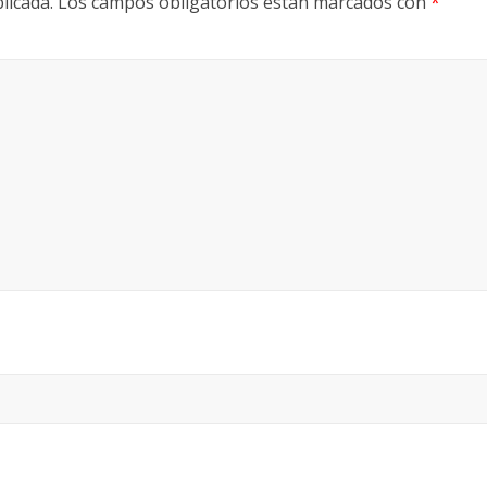
licada.
Los campos obligatorios están marcados con
*