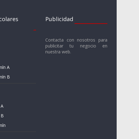
colares
Publicidad
Contacta con nosotros para
publicitar tu negocio en
nuestra web.
mín A
mín B
 A
 B
mín