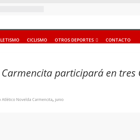
LETISMO
CICLISMO
OTROS DEPORTES
CONTACTO
da Carmencita participará en tr
,
b Atlético Novelda Carmencita
junio