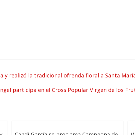
la y realizó la tradicional ofrenda floral a Santa Ma
Ángel participa en el Cross Popular Virgen de los Frut
y
Candi García se proclama Campeona de
V