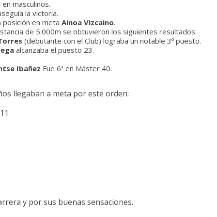
 en masculinos.
seguía la victoria.
a posición en meta
Ainoa Vizcaino
.
distancia de 5.000m se obtuvieron los siguientes resultados:
Torres
(debutante con el Club) lograba un notable 3º puesto.
tega
alcanzaba el puesto 23.
tse Ibañez
Fue 6ª en Máster 40.
ños llegaban a meta por este orden:
 11
arrera y por sus buenas sensaciones.