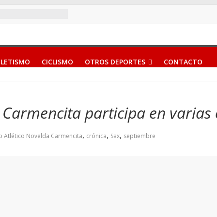
LETISMO
CICLISMO
OTROS DEPORTES
CONTACTO
a Carmencita participa en varias
,
,
,
b Atlético Novelda Carmencita
crónica
Sax
septiembre