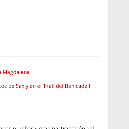
ría Magdalena
os de Sax y en el Trail del Benicadell
→
arias pruebas y gran participación del