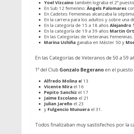
Yoel Vizcaino
también lograba el 2º puesto
En Sub 12 femenino:
Àngels Palomares
con
En Cadetes Femeninas alcanzaba la séptim
En la carrera para los adultos y sobre una 
En la categoría de 15 a 18 años
Alejandro 
En la categoría de 19 a 39 años
Martin Or
En las Categorías de Veteranas Femeninas.
Marina Ushiña
ganaba en Máster 50 y
Mon
En las Categorías de Veteranos de 50 a 59 a
1º del Club
Gonzalo Begerano
en el puesto
Alfredo Molina e
l 13
Vicente Mira
el 16
Pepito Sanchiz
el 17
Jaime Escolano
el 21
Julian Jareño
el 23
y
Fulgencio Munuera
el 31.
Todos finalizaban muy sastisfechos por la c