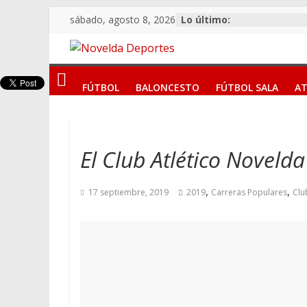
Saltar
sábado, agosto 8, 2026
Lo último:
al
contenido
Novelda
FÚTBOL
BALONCESTO
FÚTBOL SALA
AT
Deportes
Pasión
por
El Club Atlético Noveld
nuestro
deporte
,
,
17 septiembre, 2019
2019
Carreras Populares
Clu