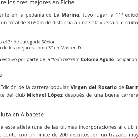
tre los tres mejores en Elche
mente en la pedanía de
La Marina
, tuvo lugar la 11ª edic
n total de 8.650m de distancia a una sola vuelta al circuito
el 3º de categoría Sénior.
n de los mejores como 3º en Máster-D-.
 estuvo por parte de la “
todo terreno
”
Coloma Agulló
ocupando 
a
Edición de la carrera popular
Virgen del Rosario
de
Bari
te del club
Michael López
después de una buena carrera, 
oluta en Albacete
a este atleta (una de las últimas incorporaciones al club 
e conto con un límite de 200 inscritos, en un trazado muy