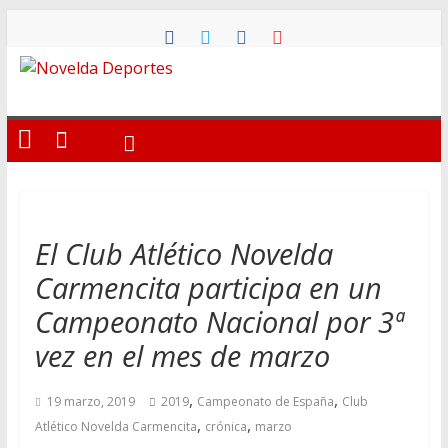
Saltar
al
contenido
Novelda
Deportes
Pasión
por
nuestro
El Club Atlético Novelda
deporte
Carmencita participa en un
Campeonato Nacional por 3ª
vez en el mes de marzo
,
,
19 marzo, 2019
2019
Campeonato de España
Club
,
,
Atlético Novelda Carmencita
crónica
marzo