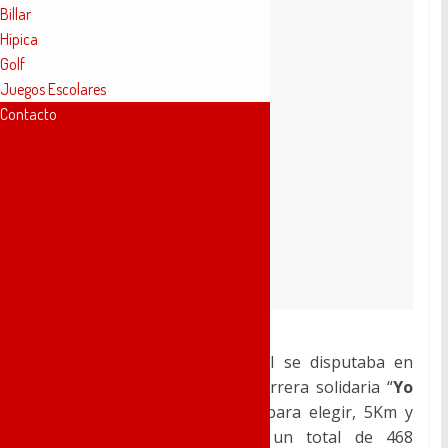
Billar
Hípica
Golf
Juegos Escolares
Contacto
El pasado sábado 29 de abril se disputaba en
Novelda
la 6º edición de la carrera solidaria “
Yo
Dono Vida
” con 2 distancias para elegir, 5Km y
10Km, llegando a la meta un total de 468