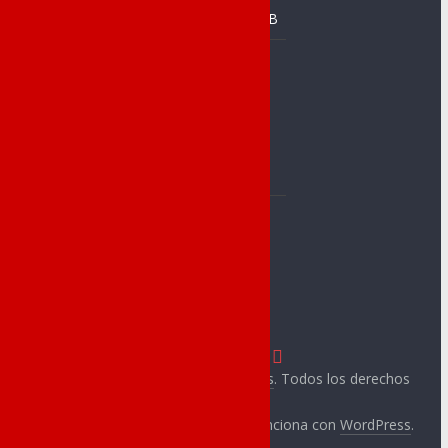
Novelda
Prebenjamín B
C. Baloncesto
Baloncesto
Jorge Juan
Alevín
C.A.Novelda
Benjamín A
Carmencita
Benjamín B
Club Atletismo
Prebenjamín
Cableworld
CA Ángel
C. Novelder
Muntayisme
Copyright © 2026
Novelda Deportes
. Todos los derechos
reservados.
Tema:
ColorMag
por ThemeGrill. Funciona con
WordPress
.