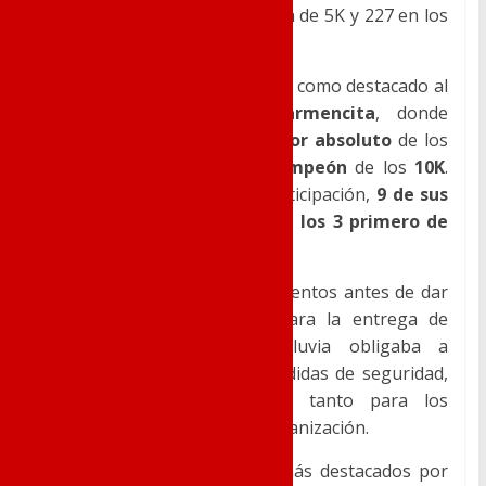
participantes (241 en la carrera de 5K y 227 en los
10K).
El dominio de las carreras tuvo como destacado al
Club Atlético Novelda Carmencita
, donde
Carlos Domene
fue el
ganador absoluto
de los
5K
, y
Toni Navarro
el
subcampeón
de los
10K
.
Además de una numerosa participación,
9
de sus
atletas se clasificaban entre los 3 primero de
sus respectivas categorías
.
Al final de las carreras, y momentos antes de dar
comienzo al acto previsto para la entrega de
premios, una inoportuna lluvia obligaba a
suspender dicho acto por medidas de seguridad,
una verdadera mala suerte tanto para los
participantes como para la organización.
Estos fueron los resultados más destacados por