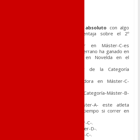
parte del club verdiblanco:
– Carrera de los 5.000m
Carlos Domene: Ganador absoluto
con algo
más de un minuto de ventaja sobre el 2º
clasificado.
Manuel Serrano
: Ganador en Máster-C-es
momento de recordar que Serrano ha ganado en
las 3 carreras disputadas en Novelda en el
presente año.
Fernando Pérez
: Ganador de la Categoría
Máster- D-
María José Ibáñez
: Ganadora en Máster-C-
Femenino.
Montse Ibáñez
: 2ª en Categoría-Máster-B-
Femenino.
Sergio López
: 3º en Máster-A- este atleta
reaparecía después de un tiempo si correr en
Novelda.
Jaime Escolano
: 5º en Máster-C-.
Manuel Piqueres
: 7º en Máster-D-.
Ruben Miralles
: 9º en Máster-C-.