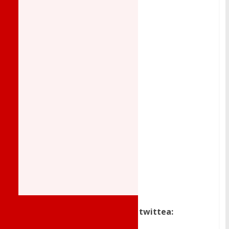
Dale a me gusta, comparte o twittea: