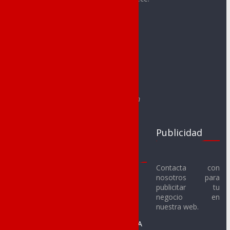
Contacto:
redaccion@noveldadeportes.es
comercial@noveldadeportes.es
Web creada por Sergio Segura Sánchez
e-mail: segurasanchezsergio@gmail.com
Clubs
Juegos
Publicidad
Deportivos
Escolares
Noveldenses
2017-18
Contacta con
nosotros para
Novelda C.F.
Fútbol Sala
publicitar tu
Alevín
Novelda U.D. C.F.
negocio en
nuestra web.
Benjamín
SMM Novelda F.S.
Prebenjamín A
CFS Racing de