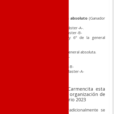
– Carrera de los 10.000m
Toni Navarro
:
Subcampeón absoluto
(Ganador
de la anterior edición).
Ana Zizou
: 3ª en Categoría Máster-A-.
Paqui López
: 3ª Categoría Máster-B-
Jaime Navarro
: 4º Sénior y 6º de la general
absoluta.
Vicente Mira
: 4º Máster-C-
Félix Sirvent
: 6º Sénior y 9º general absoluta.
Martin Ortega
: 20 Máster-A-
Joel Armero
: 24 Sénior.
Juan Manuel Box
: 24 Máster-B-
Sergio Sanchez Cantó
: 32-Master-A-
Javi Ortuño
: 38 Máster-A-.
El Club Atlético Novelda Carmencita esta
inmerso en las labores de organización de
la Carrera Subida al Santuario 2023
Esta veterana carrera que tradicionalmente se