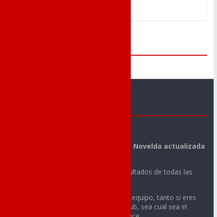
Me Gusta
Novelda Deportes
La mejor información deportiva de Novelda actualizada
día a día.
Noticias, vídeos, fotos y todos los resultados de todas las
actividades deportivas de tu ciudad.
Sigue con nosotros la actualidad de tu equipo, tanto si eres
integrante o aficionado de cualquier club, sea cual sea el
deporte o la categoría a la que pertenece.