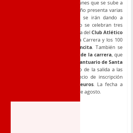
celebra el sabado anterior al lunes que se sube a
la Patrona al Santuario. Este año presenta varias
novedades, que poco a poco se irán dando a
conocer. En principio este año se celebran tres
aniversarios: 30 años de historia del
Club Atlético
Novelda Carmencita
, 35 de la Carrera y los 100
años del patrocinador
Carmencita
. También se
estrena
nueva denominación de la carrera
, que
pasa a ser 35ª
12K Subida Al Santuario de Santa
Mª Magdalena
. Nuevo horario de la salida a las
8:30 de la tarde, y nuevo precio de inscripción
(
después de muchos años
)
12 euros
. La fecha a
tener presente es el sábado 5 de agosto.