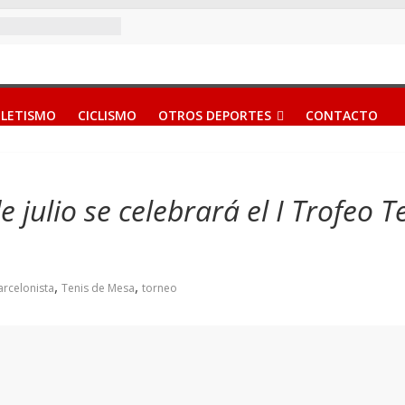
LETISMO
CICLISMO
OTROS DEPORTES
CONTACTO
 julio se celebrará el I Trofeo T
,
,
rcelonista
Tenis de Mesa
torneo