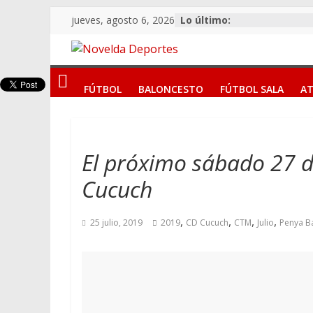
Saltar
jueves, agosto 6, 2026
Lo último:
al
contenido
Novelda
FÚTBOL
BALONCESTO
FÚTBOL SALA
AT
Deportes
Pasión
por
El próximo sábado 27 de
nuestro
Cucuch
deporte
,
,
,
,
25 julio, 2019
2019
CD Cucuch
CTM
Julio
Penya Ba