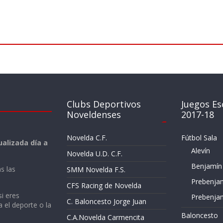
Clubs Deportivos
Juegos Es
Noveldenses
2017-18
Novelda C.F.
Fútbol Sala
alizada día a
Alevín
Novelda U.D. C.F.
Benjamín
s las
SMM Novelda F.S.
Prebenja
CFS Racing de Novelda
si eres
Prebenja
C. Baloncesto Jorge Juan
a el deporte o la
Baloncesto
C.A.Novelda Carmencita