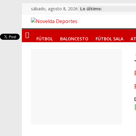
Saltar
sábado, agosto 8, 2026
Lo último:
al
contenido
Novelda
FÚTBOL
BALONCESTO
FÚTBOL SALA
AT
Deportes
Pasión
por
nuestro
deporte