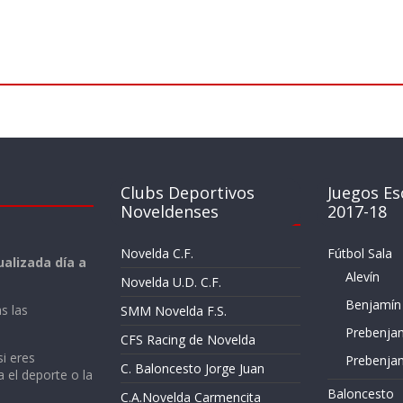
Clubs Deportivos
Juegos Es
Noveldenses
2017-18
Novelda C.F.
Fútbol Sala
alizada día a
Alevín
Novelda U.D. C.F.
Benjamín
s las
SMM Novelda F.S.
Prebenja
CFS Racing de Novelda
si eres
Prebenja
C. Baloncesto Jorge Juan
a el deporte o la
Baloncesto
C.A.Novelda Carmencita